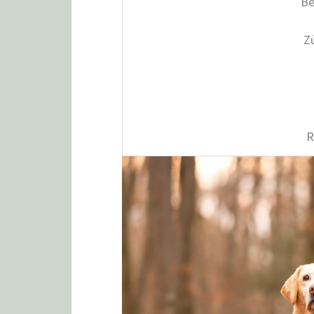
Be
Z
R