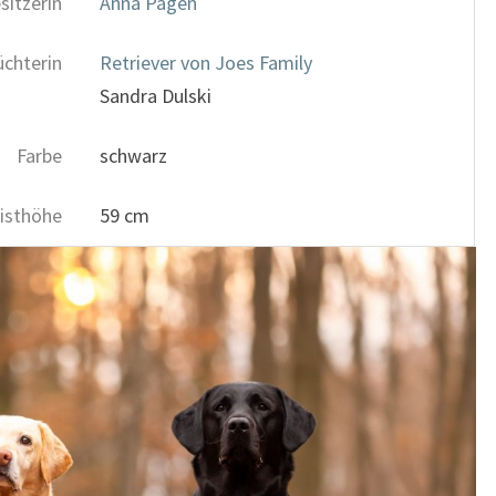
sitzerin
Anna Pagen
üchterin
Retriever von Joes Family
Sandra Dulski
Farbe
schwarz
isthöhe
59 cm