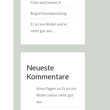
Flóki wird heute 3!
Begleithundeprüfung
Er ist ein Model und er
sieht gut aus…
Neueste
Kommentare
Anna Pagen
zu
Er ist ein
Model und er sieht gut
aus…