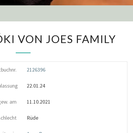
ÓKI VON JOES FAMILY
tbuchnr.
2126396
ulassung
22.01.24
gew. am
11.10.2021
schlecht
Rüde