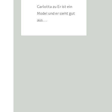
Carlotta
zu
Er ist ein
Model und er sieht gut
aus…