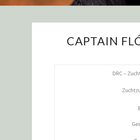
CAPTAIN FL
DRC – Zuch
Zuchtz
Ge