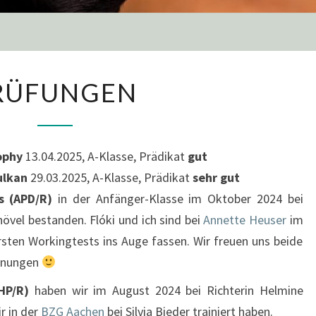
RÜFUNGEN
ophy
13.04.2025, A-Klasse, Prädikat
gut
ulkan
29.03.2025, A-Klasse, Prädikat
sehr gut
s (APD/R)
in der Anfänger-Klasse im Oktober 2024 bei
hövel bestanden. Flóki und ich sind bei
Annette Heuser
im
rsten Workingtests ins Auge fassen. Wir freuen uns beide
egnungen
HP/R)
haben wir im August 2024 bei Richterin Helmine
r in der
BZG Aachen
bei Silvia Bieder trainiert haben.