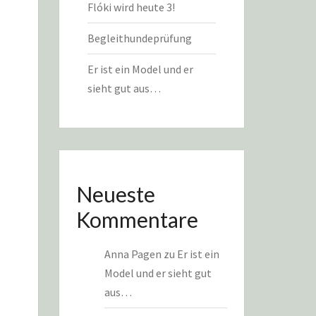
Flóki wird heute 3!
Begleithundeprüfung
Er ist ein Model und er
sieht gut aus…
Neueste
Kommentare
Anna Pagen
zu
Er ist ein
Model und er sieht gut
aus…